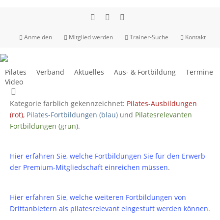
Skip
to
facebook
youtube
instagram
main
Anmelden
Mitglied werden
Trainer-Suche
Kontakt
content
Hier finden Sie die Fortbildungen aller Institute in einem
Pilates
Verband
Aktuelles
Aus- & Fortbildung
Termine
Kalender. Klicken Sie auf einen Termin um weitere
Video
search
Informationen zu erhalten. Die Termine sind nach ihrer
Kategorie farblich gekennzeichnet:
Pilates-Ausbildungen
(rot)
,
Pilates-Fortbildungen (blau)
und
Pilatesrelevanten
Fortbildungen (grün)
.
Hier erfahren Sie, welche Fortbildungen Sie für den Erwerb
der Premium-Mitgliedschaft einreichen müssen
.
Hier erfahren Sie, welche weiteren Fortbildungen von
Drittanbietern als pilatesrelevant eingestuft werden können
.