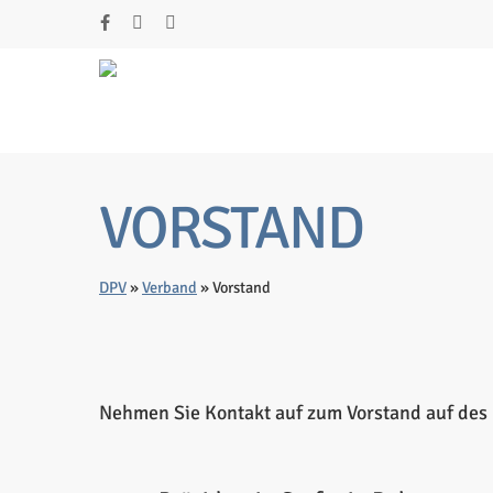
Skip
facebook
youtube
instagram
to
main
content
Drücke Enter zum Suchen oder ESC zum Schli
VORSTAND
DPV
»
Verband
»
Vorstand
Nehmen Sie Kontakt auf zum Vorstand auf des 