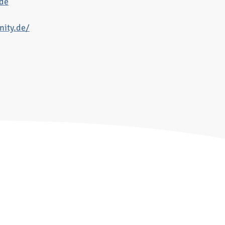
.de
ity.de/