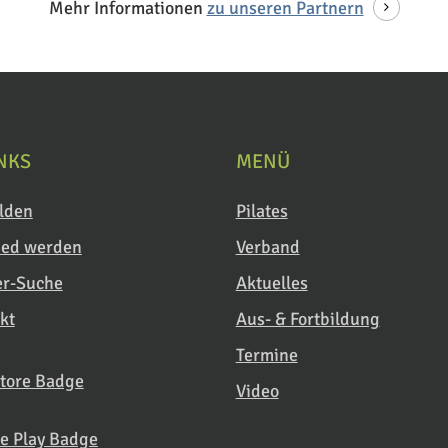
Mehr Informationen
zu unseren Partnern
INKS
MENÜ
lden
Pilates
ied werden
Verband
er-Suche
Aktuelles
kt
Aus- & Fortbildung
Termine
Video