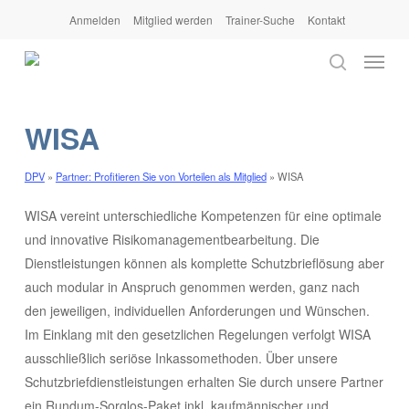
Skip
Anmelden
Mitglied werden
Trainer-Suche
Kontakt
to
Menu
main
search
content
WISA
DPV
»
Partner: Profitieren Sie von Vorteilen als Mitglied
»
WISA
WISA vereint unterschiedliche Kompetenzen für eine optimale
und innovative Risikomanagementbearbeitung. Die
Dienstleistungen können als komplette Schutzbrieflösung aber
auch modular in Anspruch genommen werden, ganz nach
den jeweiligen, individuellen Anforderungen und Wünschen.
Im Einklang mit den gesetzlichen Regelungen verfolgt WISA
ausschließlich seriöse Inkassomethoden. Über unsere
Schutzbriefdienstleistungen erhalten Sie durch unsere Partner
ein Rundum-Sorglos-Paket inkl. kaufmännischer und