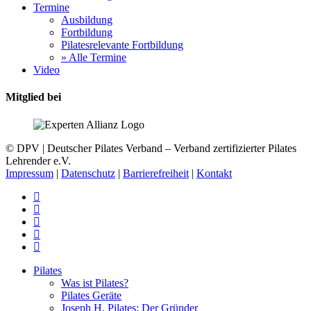
Termine
Ausbildung
Fortbildung
Pilatesrelevante Fortbildung
» Alle Termine
Video
Mitglied bei
© DPV | Deutscher Pilates Verband – Verband zertifizierter Pilates
Lehrender e.V.
Impressum
|
Datenschutz
|
Barrierefreiheit
|
Kontakt
facebook
youtube
instagram
phone
email
Close
Pilates
Menu
Was ist Pilates?
Pilates Geräte
Joseph H. Pilates: Der Gründer