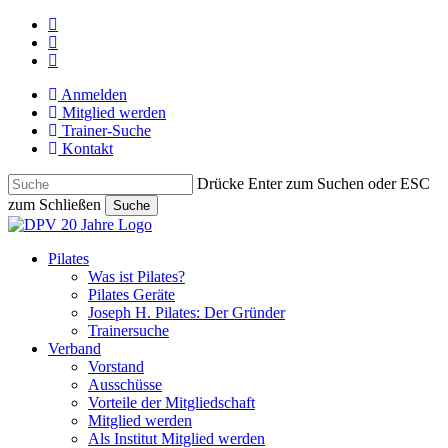
Skip
facebook
to
youtube
main
instagram
content
Anmelden
Mitglied werden
Trainer-Suche
Kontakt
Drücke Enter zum Suchen oder ESC
zum Schließen
Suche
Close
Search
search
Menu
Pilates
Was ist Pilates?
Pilates Geräte
Joseph H. Pilates: Der Gründer
Trainersuche
Verband
Vorstand
Ausschüsse
Vorteile der Mitgliedschaft
Mitglied werden
Als Institut Mitglied werden