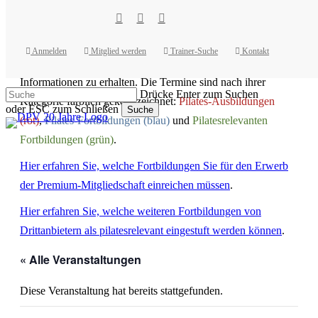
Skip
to
facebook
youtube
instagram
main
Hier finden Sie die Fortbildungen aller Institute in einem
content
Anmelden
Mitglied werden
Trainer-Suche
Kontakt
Kalender. Klicken Sie auf einen Termin um weitere
Informationen zu erhalten. Die Termine sind nach ihrer
Drücke Enter zum Suchen
Kategorie farblich gekennzeichnet:
Pilates-Ausbildungen
oder ESC zum Schließen
Suche
(rot)
,
Pilates-Fortbildungen (blau)
und
Pilatesrelevanten
Close
Search
Fortbildungen (grün)
.
Hier erfahren Sie, welche Fortbildungen Sie für den Erwerb
der Premium-Mitgliedschaft einreichen müssen
.
Hier erfahren Sie, welche weiteren Fortbildungen von
Drittanbietern als pilatesrelevant eingestuft werden können
.
« Alle Veranstaltungen
Diese Veranstaltung hat bereits stattgefunden.