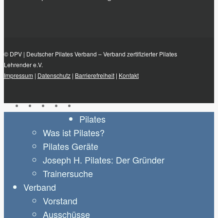
© DPV | Deutscher Pilates Verband – Verband zertifizierter Pilates
Lehrender e.V.
Impressum
|
Datenschutz
|
Barrierefreiheit
|
Kontakt
facebook
youtube
instagram
phone
email
Close
Pilates
Menu
Was ist Pilates?
Pilates Geräte
Joseph H. Pilates: Der Gründer
Trainersuche
Verband
Vorstand
Ausschüsse