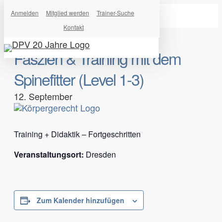
Skip
Anmelden
Mitglied werden
Trainer-Suche
to
Kontakt
search
Menu
main
content
Faszien & Training mit dem
Spinefitter (Level 1-3)
12. September
Training + Didaktik – Fortgeschritten
Veranstaltungsort:
Dresden
Zum Kalender hinzufügen