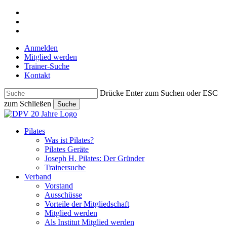
Skip
facebook
to
youtube
main
instagram
content
Anmelden
Mitglied werden
Trainer-Suche
Kontakt
Drücke Enter zum Suchen oder ESC
zum Schließen
Suche
Close
Search
search
Menu
Pilates
Was ist Pilates?
Pilates Geräte
Joseph H. Pilates: Der Gründer
Trainersuche
Verband
Vorstand
Ausschüsse
Vorteile der Mitgliedschaft
Mitglied werden
Als Institut Mitglied werden