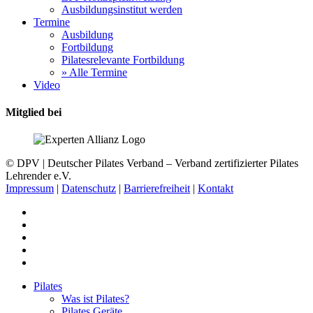
Ausbildungsinstitut werden
Termine
Ausbildung
Fortbildung
Pilatesrelevante Fortbildung
» Alle Termine
Video
Mitglied bei
© DPV | Deutscher Pilates Verband – Verband zertifizierter Pilates
Lehrender e.V.
Impressum
|
Datenschutz
|
Barrierefreiheit
|
Kontakt
facebook
youtube
instagram
phone
email
Close
Pilates
Menu
Was ist Pilates?
Pilates Geräte