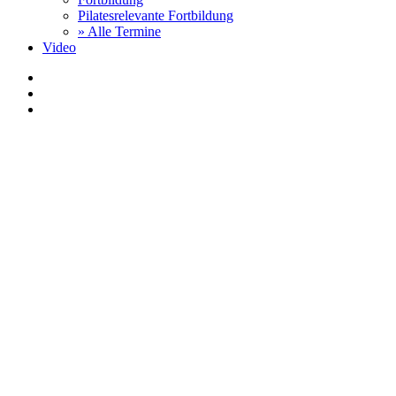
Pilatesrelevante Fortbildung
» Alle Termine
Video
facebook
youtube
instagram