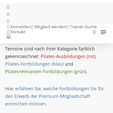
Skip
facebook
to
youtube
main
instagram
content
Hier finden Sie die Fortbildungen aller Institute
Anmelden
Mitglied werden
Trainer-Suche
Menu
Kontakt
search
in einem Kalender. Klicken Sie auf einen Termin
um weitere Informationen zu erhalten. Die
Termine sind nach ihrer Kategorie farblich
gekennzeichnet:
Pilates-Ausbildungen (rot)
,
Pilates-Fortbildungen (blau)
und
Pilatesrelevanten Fortbildungen (grün)
.
Hier erfahren Sie, welche Fortbildungen Sie für
den Erwerb der Premium-Mitgliedschaft
einreichen müssen
.