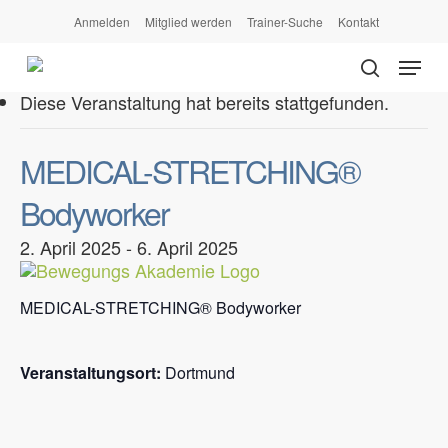
Skip
Anmelden
Mitglied werden
Trainer-Suche
Kontakt
to
Menu
main
search
content
Diese Veranstaltung hat bereits stattgefunden.
MEDICAL-STRETCHING®
Bodyworker
2. April 2025
-
6. April 2025
MEDICAL-STRETCHING® Bodyworker
Veranstaltungsort:
Dortmund