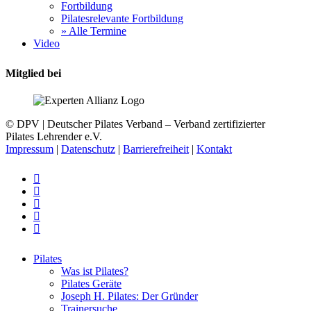
Fortbildung
Pilatesrelevante Fortbildung
» Alle Termine
Video
Mitglied bei
© DPV | Deutscher Pilates Verband – Verband zertifizierter
Pilates Lehrender e.V.
Impressum
|
Datenschutz
|
Barrierefreiheit
|
Kontakt
facebook
youtube
instagram
phone
email
Close
Pilates
Menu
Was ist Pilates?
Pilates Geräte
Joseph H. Pilates: Der Gründer
Trainersuche