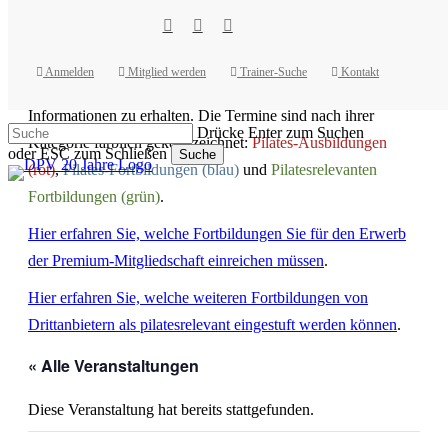
Skip
to
facebook
youtube
instagram
main
Hier finden Sie die Fortbildungen aller Institute in einem
content
Anmelden
Mitglied werden
Trainer-Suche
Kontakt
Kalender. Klicken Sie auf einen Termin um weitere
Informationen zu erhalten. Die Termine sind nach ihrer
Drücke Enter zum Suchen
Kategorie farblich gekennzeichnet:
Pilates-Ausbildungen
oder ESC zum Schließen
Suche
(rot)
,
Pilates-Fortbildungen (blau)
und
Pilatesrelevanten
Close
Search
Fortbildungen (grün)
.
Hier erfahren Sie, welche Fortbildungen Sie für den Erwerb
der Premium-Mitgliedschaft einreichen müssen
.
Hier erfahren Sie, welche weiteren Fortbildungen von
Drittanbietern als pilatesrelevant eingestuft werden können
.
« Alle Veranstaltungen
Diese Veranstaltung hat bereits stattgefunden.