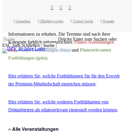
Skip
to
facebook
youtube
instagram
main
Hier finden Sie die Fortbildungen aller Institute in einem
content
Anmelden
Mitglied werden
Trainer-Suche
Kontakt
Kalender. Klicken Sie auf einen Termin um weitere
Informationen zu erhalten. Die Termine sind nach ihrer
Drücke Enter zum Suchen oder
Kategorie farblich gekennzeichnet:
Pilates-Ausbildungen
ESC zum Schließen
Suche
(rot)
,
Pilates-Fortbildungen (blau)
und
Pilatesrelevanten
Close
Search
Fortbildungen (grün)
.
Hier erfahren Sie, welche Fortbildungen Sie für den Erwerb
der Premium-Mitgliedschaft einreichen müssen
.
Hier erfahren Sie, welche weiteren Fortbildungen von
Drittanbietern als pilatesrelevant eingestuft werden können
.
« Alle Veranstaltungen