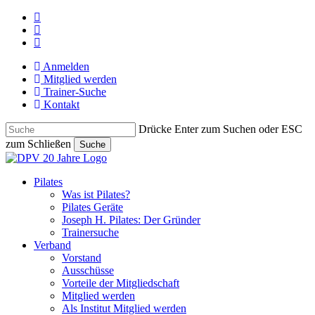
Skip
facebook
to
youtube
main
instagram
content
Anmelden
Mitglied werden
Trainer-Suche
Kontakt
Drücke Enter zum Suchen oder ESC
zum Schließen
Suche
Close
Search
search
Menu
Pilates
Was ist Pilates?
Pilates Geräte
Joseph H. Pilates: Der Gründer
Trainersuche
Verband
Vorstand
Ausschüsse
Vorteile der Mitgliedschaft
Mitglied werden
Als Institut Mitglied werden