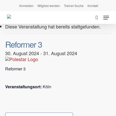
Skip
Anmelden
Mitglied werden
Trainer-Suche
Kontakt
to
Menu
main
search
content
Diese Veranstaltung hat bereits stattgefunden.
Reformer 3
30. August 2024
-
31. August 2024
Reformer 3
Veranstaltungsort:
Köln