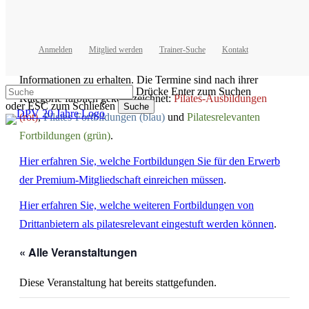
Skip
to
facebook
youtube
instagram
main
Hier finden Sie die Fortbildungen aller Institute in einem
content
Anmelden
Mitglied werden
Trainer-Suche
Kontakt
Kalender. Klicken Sie auf einen Termin um weitere
Informationen zu erhalten. Die Termine sind nach ihrer
Drücke Enter zum Suchen
Kategorie farblich gekennzeichnet:
Pilates-Ausbildungen
oder ESC zum Schließen
Suche
(rot)
,
Pilates-Fortbildungen (blau)
und
Pilatesrelevanten
Close
Search
Fortbildungen (grün)
.
Hier erfahren Sie, welche Fortbildungen Sie für den Erwerb
der Premium-Mitgliedschaft einreichen müssen
.
Hier erfahren Sie, welche weiteren Fortbildungen von
Drittanbietern als pilatesrelevant eingestuft werden können
.
« Alle Veranstaltungen
Diese Veranstaltung hat bereits stattgefunden.