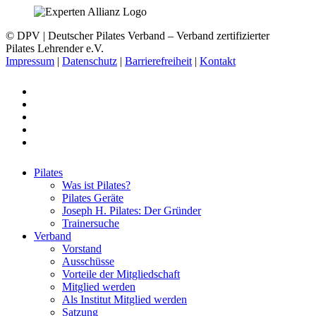
© DPV | Deutscher Pilates Verband – Verband zertifizierter
Pilates Lehrender e.V.
Impressum
|
Datenschutz
|
Barrierefreiheit
|
Kontakt
facebook
youtube
instagram
phone
email
Close
Pilates
Menu
Was ist Pilates?
Pilates Geräte
Joseph H. Pilates: Der Gründer
Trainersuche
Verband
Vorstand
Ausschüsse
Vorteile der Mitgliedschaft
Mitglied werden
Als Institut Mitglied werden
Satzung