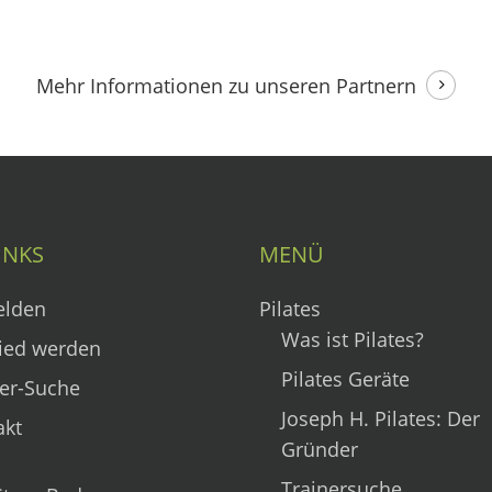
Mehr Informationen
zu unseren Partnern
INKS
MENÜ
lden
Pilates
Was ist Pilates?
ied werden
Pilates Geräte
er-Suche
Joseph H. Pilates: Der
akt
Gründer
Trainersuche